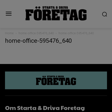
Home
home-office-595476_640
home-office-595476_640
home-office-595476_640
Om Starta & Driva Foretag