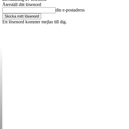
Återställ ditt lösenord
din e-postadress
Ett lösenord kommer mejlas till dig.
OM OSS
KONTAKT
ANNONSERA
STARTUP B
STARTA &
DRIVA