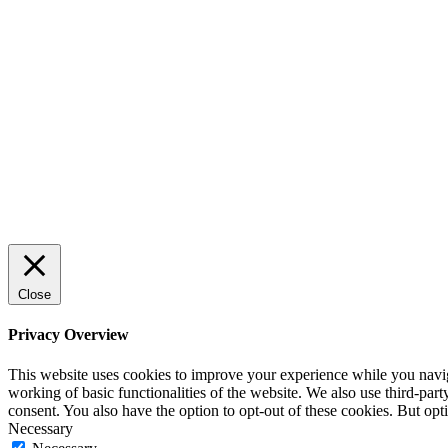
Sälj utan rädsla – Michels väg till
trygg och effektiv försäljning
ENTREPRENÖRSKAP
Rätt leverantör – viktigare än du tror
SPONSRAT INLÄGG
Close
Privacy Overview
This website uses cookies to improve your experience while you navigat
working of basic functionalities of the website. We also use third-pa
consent. You also have the option to opt-out of these cookies. But op
Necessary