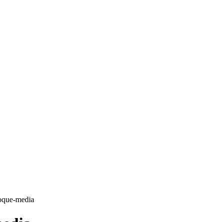
, 2026
LOGGA IN/GÅ MED
EPRENÖRSKAP
FÖRSÄLJNING
INSPIRATION
MA
Sälj utan rädsla – Michels väg till trygg och
effektiv försäljning
oque-media