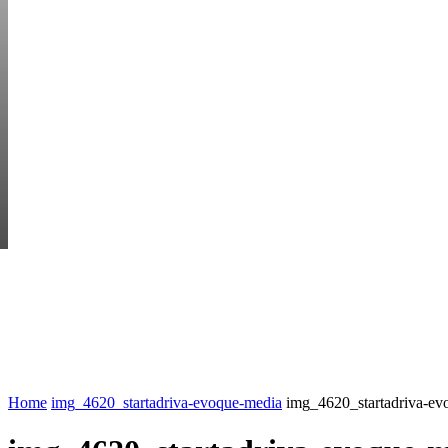
FRIDAY, AUGUST 7
HEM
STARTUP BAR
EKONOMI
ENTR
AI för småföretagare: mindre stress, mer
UTVALT:
lönsamhet
Rätt leverantör – viktigare än du tror
Home
img_4620_startadriva-evoque-media
img_4620_startadriva-ev