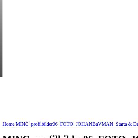
FRIDAY, AUGUST 7
HEM
STARTUP BAR
EKONOMI
ENTR
AI för småföretagare: mindre stress, mer
UTVALT:
lönsamhet
Rätt leverantör – viktigare än du tror
Home
MINC_profilbilder06_FOTO_JOHANBaVMAN_Starta & Dri