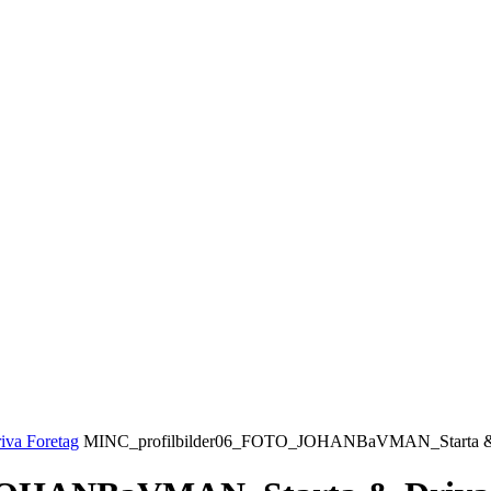
, 2026
LOGGA IN/GÅ MED
EPRENÖRSKAP
FÖRSÄLJNING
INSPIRATION
MA
Sälj utan rädsla – Michels väg till trygg och
effektiv försäljning
va Foretag
MINC_profilbilder06_FOTO_JOHANBaVMAN_Starta & 