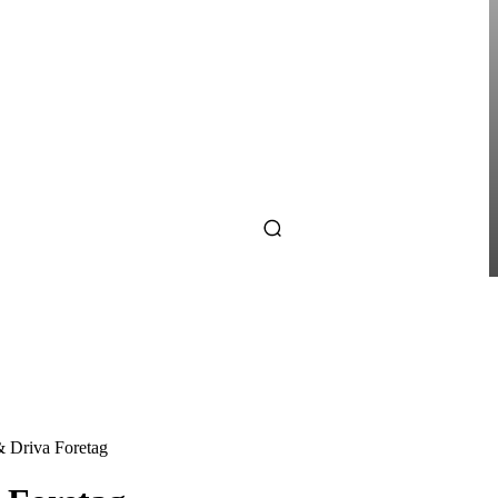
ENTREPRENÖRSKAP
AI FÖR SMÅFÖRETAGARE:
MINDRE STRESS, MER
LÖNSAMHET
RKNADSFÖRING
MORE
Driva Foretag