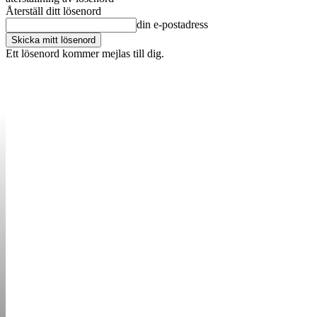
Återställ ditt lösenord
din e-postadress
Ett lösenord kommer mejlas till dig.
OM OSS
KONTAKT
ANNONSERA
STARTUP B
STARTA &
DRIVA