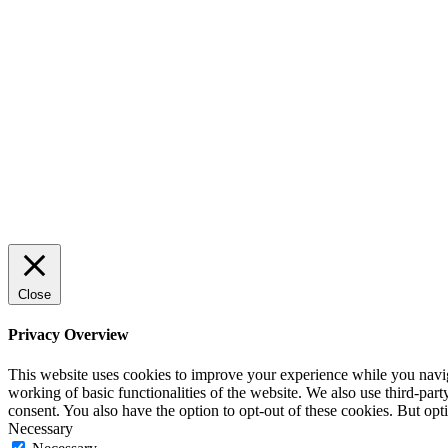
Sälj utan rädsla – Michels väg till
trygg och effektiv försäljning
ENTREPRENÖRSKAP
Rätt leverantör – viktigare än du tror
SPONSRAT INLÄGG
Close
Privacy Overview
This website uses cookies to improve your experience while you navigat
working of basic functionalities of the website. We also use third-pa
consent. You also have the option to opt-out of these cookies. But op
Necessary