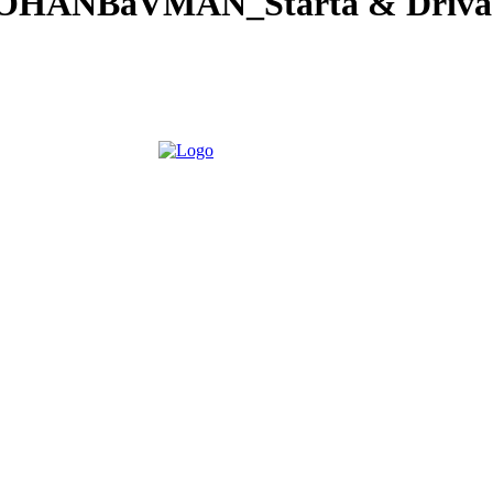
JOHANBaVMAN_Starta & Driva 