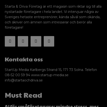
Starta & Driva Företag är ett magasin som riktar sig till alla
nystartade företagare i hela landet. Vi intervjuar några av
Sveriges hetaste entreprenörer, kända såväl som okända,
och skriver om ämnen som intresserar och berör alla
företagare!
Kontakta oss
StartUp Media Karlbergs Strand 15, 171 73 Solna. Telefon
08-52 00 59 94 www.startup-media.se
info@startaochdriva.se
Must Read
AI för småföretagare: mindre stress, mer